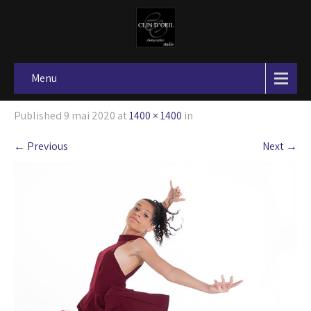
Menu
Published
9 mai 2020
at
1400 × 1400
in
←
Previous
Next
→