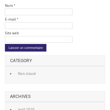
Nom
*
E-mail
*
Site web
A
CATEGORY
l
t
e
Non classé
r
n
a
ARCHIVES
t
i
v
avril 2020