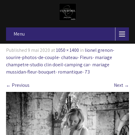
Menu
Published
9 mai 2020
at
1050 × 1400
in
lionel grenon-
sourire-photos-de-couple- chateau- Fleurs- mariage
champetre-studio clin doeil-camping car- mariage
mussidan-fleur-bouquet- romantique- 73
←
Previous
Next
→