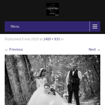
Menu
Published
9 mai 2020
at
1400 × 933
in
←
Previous
Next
→