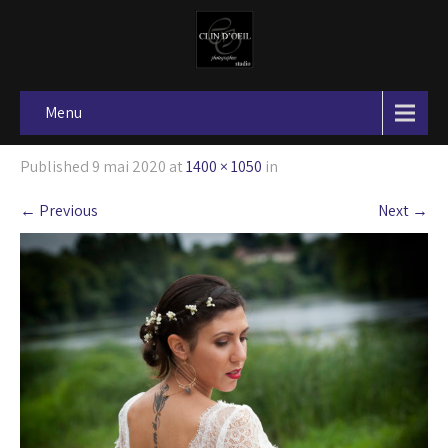
Menu
Published
9 mai 2020
at
1400 × 1050
in
←
Previous
Next
→