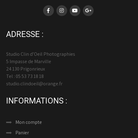
ADRESSE :
Studio Clin d’Oeil Photographies
5 Impasse de Marville
24 130 Prigonrieux
Tel : 05 53 73 18 18
studio.clindoeil@orange.fr
INFORMATIONS :
Mon compte
Panier