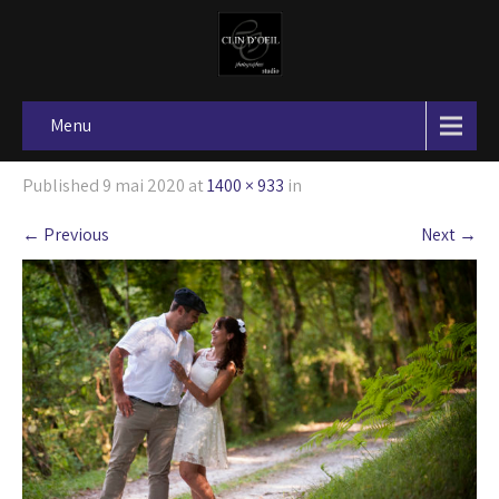
Menu
Published
9 mai 2020
at
1400 × 933
in
←
Previous
Next
→