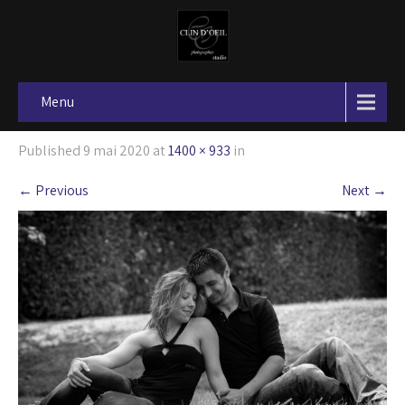
Menu
Published
9 mai 2020
at
1400 × 933
in
←
Previous
Next
→