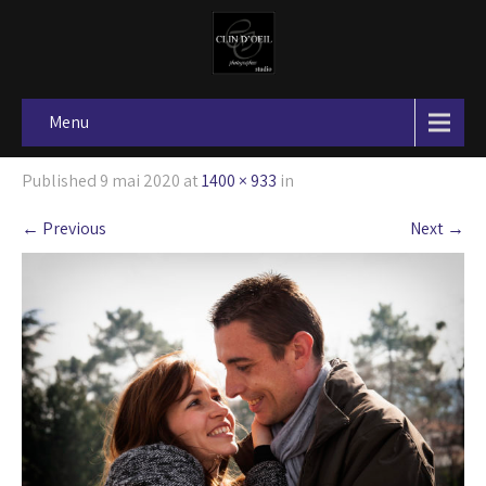
Menu
Published
9 mai 2020
at
1400 × 933
in
←
Previous
Next
→