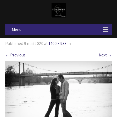
Menu
Published
9 mai 2020
at
1400 × 933
in
←
Previous
Next
→