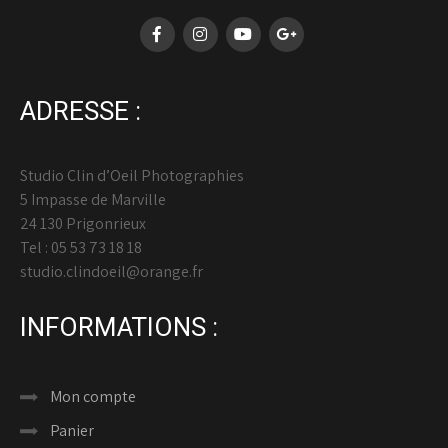
ADRESSE :
Studio Clin d’Oeil Photographies
5 Impasse de Marville
24 130 Prigonrieux
Tel : 05 53 73 18 18
studio.clindoeil@orange.fr
INFORMATIONS :
Mon compte
Panier