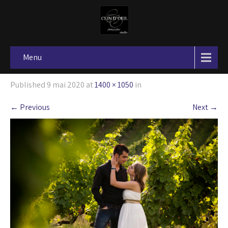
Menu
Published
9 mai 2020
at
1400 × 1050
in
←
Previous
Next
→