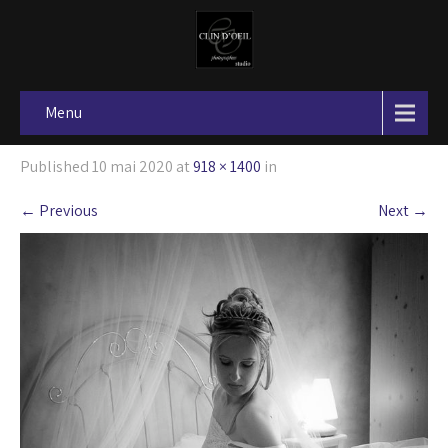
Menu
Published
10 mai 2020
at
918 × 1400
in
←
Previous
Next
→