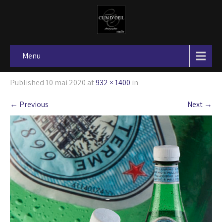
Menu
Published
10 mai 2020
at
932 × 1400
in
←
Previous
Next
→