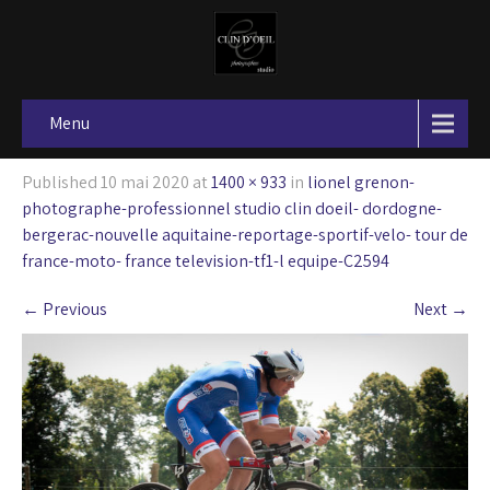
Menu
Published
10 mai 2020
at
1400 × 933
in
lionel grenon-
photographe-professionnel studio clin doeil- dordogne-
bergerac-nouvelle aquitaine-reportage-sportif-velo- tour de
france-moto- france television-tf1-l equipe-C2594
←
Previous
Next
→