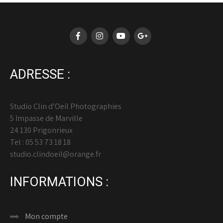
ADRESSE :
Studio Clin d’Oeil Photographies
5 Impasse de Marville
24 130 Prigonrieux
Tel : 05 53 73 18 18
studio.clindoeil@orange.fr
INFORMATIONS :
Mon compte