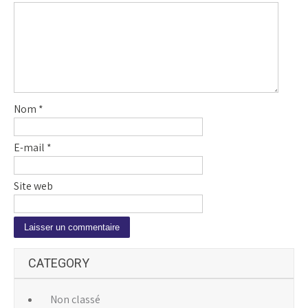
Nom
*
E-mail
*
Site web
A
CATEGORY
l
t
e
Non classé