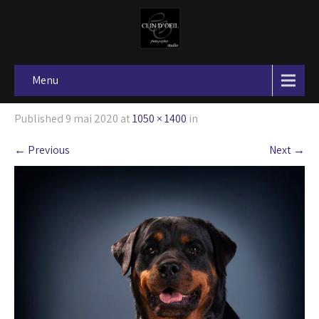
Menu
Published
9 mai 2020
at
1050 × 1400
in
←
Previous
Next
→