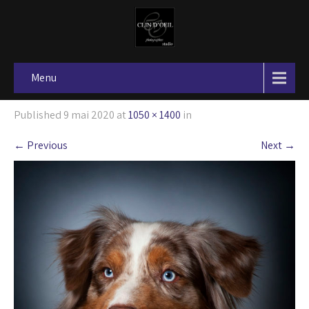
Menu
Published
9 mai 2020
at
1050 × 1400
in
←
Previous
Next
→