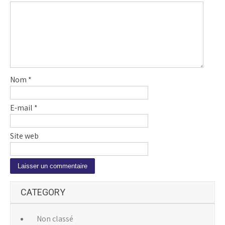
Nom
*
E-mail
*
Site web
A
CATEGORY
l
t
e
Non classé