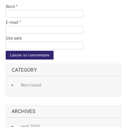
Nom
*
E-mail
*
Site web
A
CATEGORY
l
t
e
Non classé
r
n
a
ARCHIVES
t
i
v
avril 2020