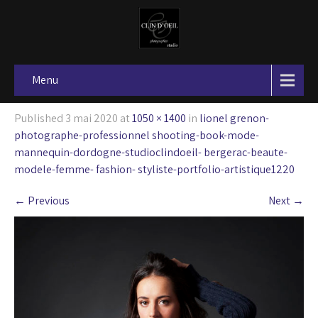
Menu
Published
3 mai 2020
at
1050 × 1400
in
lionel grenon-
photographe-professionnel shooting-book-mode-
mannequin-dordogne-studioclindoeil- bergerac-beaute-
modele-femme- fashion- styliste-portfolio-artistique1220
←
Previous
Next
→