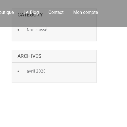
outique
Le Blog
Contact
Mon compte
CATEGORY
→
Non classé
ARCHIVES
avril 2020