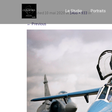
Le Studio
Portraits
Published
10 mai 2020
at
1400 × 933
in
←
Previous