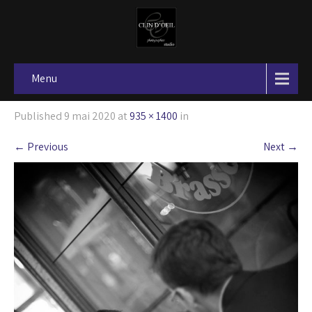
Menu
Published
9 mai 2020
at
935 × 1400
in
←
Previous
Next
→