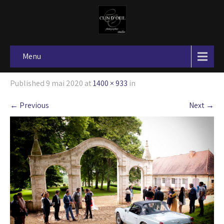
Menu
Published
9 mai 2020
at
1400 × 933
in
←
Previous
Next
→