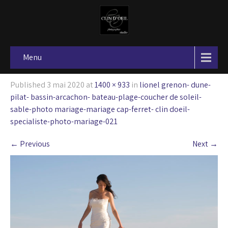
Menu
Published
3 mai 2020
at
1400 × 933
in
lionel grenon- dune-
pilat- bassin-arcachon- bateau-plage-coucher de soleil-
sable-photo mariage-mariage cap-ferret- clin doeil-
specialiste-photo-mariage-021
←
Previous
Next
→