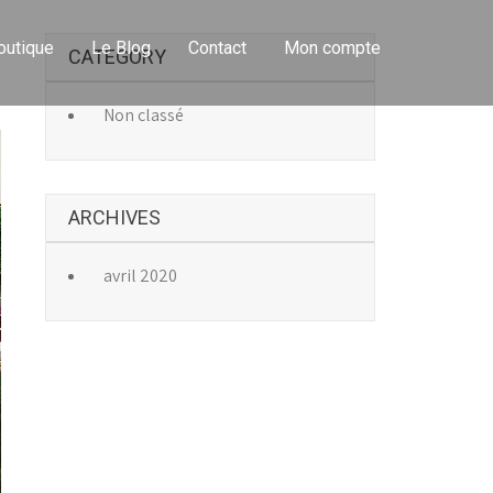
outique
Le Blog
Contact
Mon compte
CATEGORY
→
Non classé
ARCHIVES
avril 2020