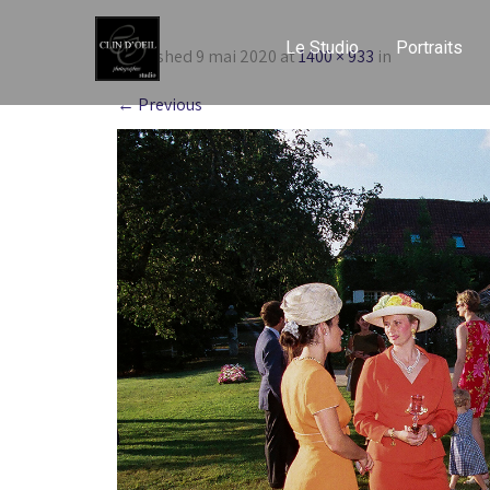
Le Studio
Portraits
Published
9 mai 2020
at
1400 × 933
in
←
Previous