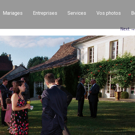
Mariages
Entreprises
Services
Vos photos
B
Next