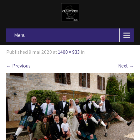
Menu
Published
9 mai 2020
at
1400 × 933
in
←
Previous
Next
→