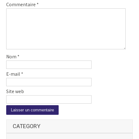
Commentaire
*
Nom
*
E-mail
*
Site web
A
CATEGORY
l
t