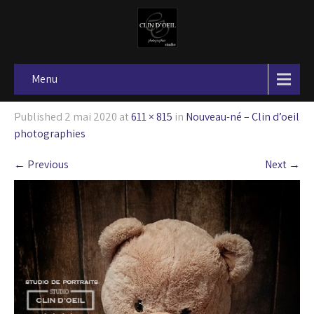
Menu
Published
2 mai 2020
at
611 × 815
in
Nouveau-né – Clin d’oeil
photographies
←
Previous
Next
→