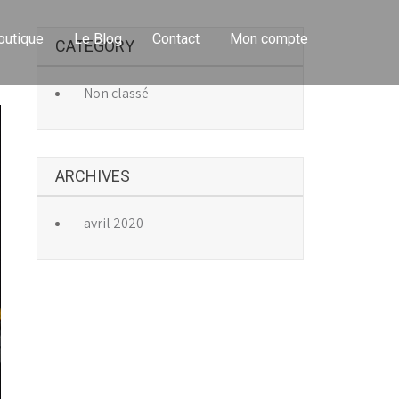
outique
Le Blog
Contact
Mon compte
CATEGORY
→
Non classé
ARCHIVES
avril 2020