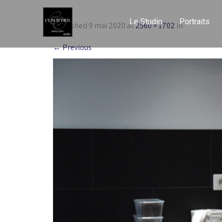
Le Studio
Portraits
Published
9 mai 2020
at
2560 × 1702
in
←
Previous