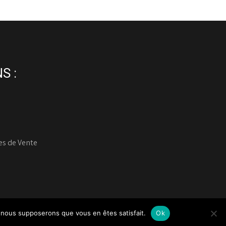
S :
es de Vente
ERVÉS
e, nous supposerons que vous en êtes satisfait.
Ok