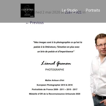
Le Studio
Portraits
Published
2 mai 2020
at
2187 × 921
in
←
Previous