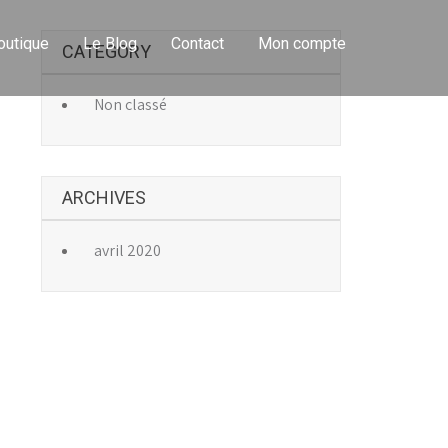
outique
Le Blog
Contact
Mon compte
CATEGORY
→
Non classé
ARCHIVES
avril 2020