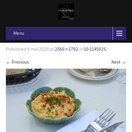
Menu
Published
9 mai 2020
at
2560 × 1702
in
10-114502S
←
Previous
Next
→