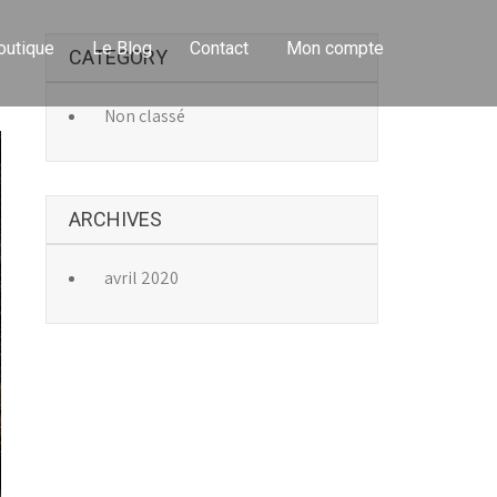
outique
Le Blog
Contact
Mon compte
CATEGORY
→
Non classé
ARCHIVES
avril 2020