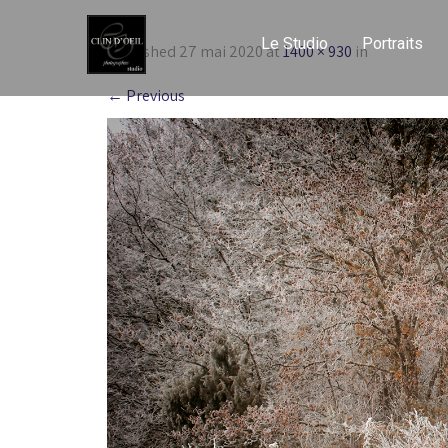
Le Studio
Portraits
Published
27 mai 2020
at
1400 × 930
in
←
Previous