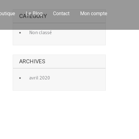
outique
Le Blog
Contact
Mon compte
CATEGORY
→
Non classé
ARCHIVES
avril 2020