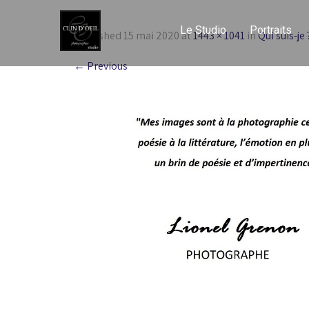
Le Studio
Portraits
Published
15 mai 2020
at
1443 × 1041
in
Qui suis-je 
←
Previous