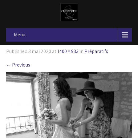
Menu
Published
3 mai 2020
at
1400 × 933
in
Préparatifs
←
Previous