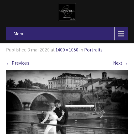
Menu
Published
3 mai 2020
at
1400 × 1050
in
Portraits
←
Previous
Next
→