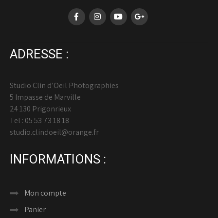
ADRESSE :
Studio Clin d’Oeil Photographies
5 Impasse de Marville
24 130 Prigonrieux
Tel : 05 53 73 18 18
studio.clindoeil@orange.fr
INFORMATIONS :
Mon compte
Panier