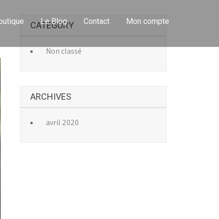
outique
Le Blog
Contact
Mon compte
CATEGORY
Non classé
ARCHIVES
avril 2020