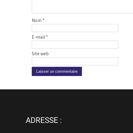
Nom
*
E-mail
*
Site web
A
l
t
e
r
n
ADRESSE :
a
t