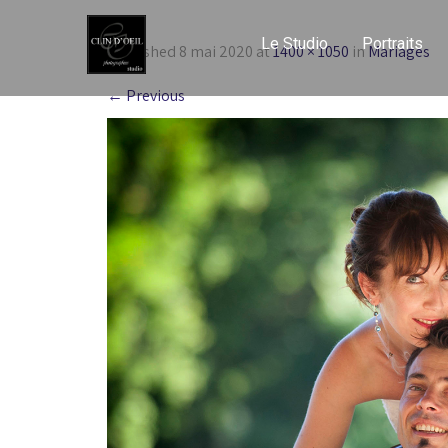
Le Studio
Portraits
Published
8 mai 2020
at
1400 × 1050
in
Mariages
←
Previous