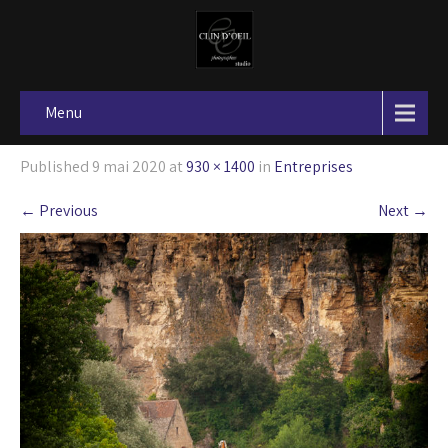
Menu
Published
9 mai 2020
at
930 × 1400
in
Entreprises
←
Previous
Next
→