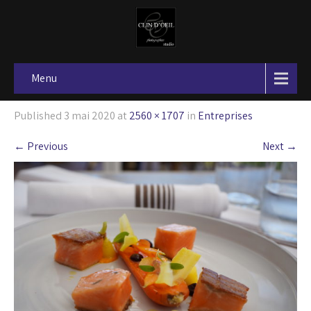
Menu
Published
3 mai 2020
at
2560 × 1707
in
Entreprises
←
Previous
Next
→